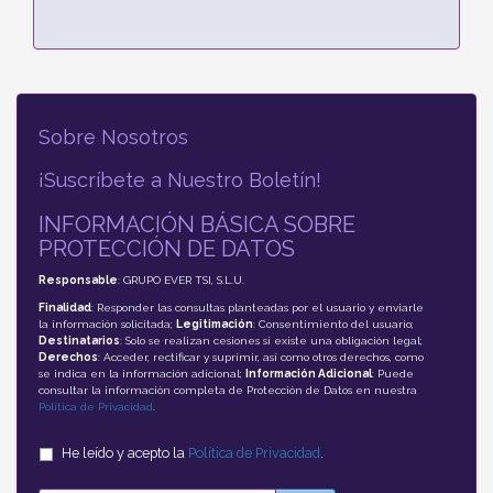
Sobre Nosotros
¡Suscríbete a Nuestro Boletín!
INFORMACIÓN BÁSICA SOBRE
PROTECCIÓN DE DATOS
Responsable
: GRUPO EVER TSI, S.L.U.
Finalidad
: Responder las consultas planteadas por el usuario y enviarle
la información solicitada;
Legitimación
: Consentimiento del usuario;
Destinatarios
: Solo se realizan cesiones si existe una obligación legal;
Derechos
: Acceder, rectificar y suprimir, así como otros derechos, como
se indica en la información adicional;
Información Adicional
: Puede
consultar la información completa de Protección de Datos en nuestra
Política de Privacidad
.
He leído y acepto la
Política de Privacidad
.