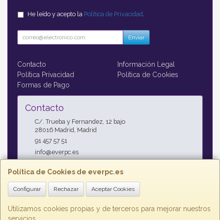
He leído y acepto la
Política de Privacidad
.
Enviar
Contacto
Información Legal
Política Privacidad
Política de Cookies
Formas de Pago
Contacto
C/. Trueba y Fernandez, 12 bajo
28016
Madrid
,
Madrid
91 457 57 51
info@everpc.es
Política de Cookies de everpc.es
Horario
Configurar
Rechazar
Aceptar Cookies
Horario continuo : Lunes a Jueves 09:00h - 19:00h, Viernes
09:00h - 14:00h
Utilizamos cookies propias y de terceros para mejorar nuestros
servicios.