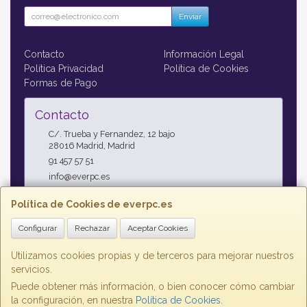
Enviar
Contacto
Información Legal
Política Privacidad
Política de Cookies
Formas de Pago
Contacto
C/. Trueba y Fernandez, 12 bajo
28016
Madrid
,
Madrid
91 457 57 51
info@everpc.es
Política de Cookies de everpc.es
Horario
Configurar
Rechazar
Aceptar Cookies
Horario continuo : Lunes a Jueves 09:00h - 19:00h, Viernes
09:00h - 14:00h
Utilizamos cookies propias y de terceros para mejorar nuestros
servicios.
Puede obtener más información, o bien conocer cómo cambiar
la configuración, en nuestra
Política de Cookies
.
, , , , España. - C.I.F.: B85853992 - Tfno: