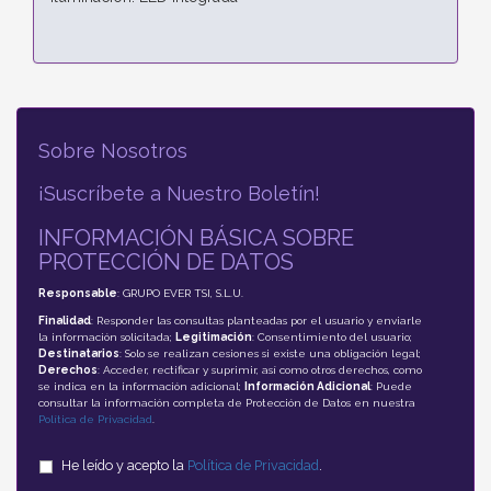
Sobre Nosotros
¡Suscríbete a Nuestro Boletín!
INFORMACIÓN BÁSICA SOBRE
PROTECCIÓN DE DATOS
Responsable
: GRUPO EVER TSI, S.L.U.
Finalidad
: Responder las consultas planteadas por el usuario y enviarle
la información solicitada;
Legitimación
: Consentimiento del usuario;
Destinatarios
: Solo se realizan cesiones si existe una obligación legal;
Derechos
: Acceder, rectificar y suprimir, así como otros derechos, como
se indica en la información adicional;
Información Adicional
: Puede
consultar la información completa de Protección de Datos en nuestra
Política de Privacidad
.
He leído y acepto la
Política de Privacidad
.