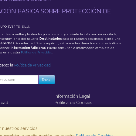
CIÓN BÁSICA SOBRE PROTECCIÓN DE
RUPO EVER TSI, S.L.U.
der las consultas planteadas por el usuario y enviarle la información solicitada;
onsentimiento del usuario;
Destinatarios
: Solo se realizan cesiones si existe una
erechos
: Acceder, rectificar y suprimir, así como otros derechos, como se indica en
cional;
Información Adicional
: Puede consultar la información completa de
tos en nuestra
Política de Privacidad
.
acepto la
Política de Privacidad
.
Enviar
Información Legal
cidad
Política de Cookies
ago
 nuestros servicios.
, , , , España. - C.I.F.: B85853992 - Tfno: