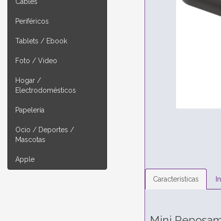
Cables
Periféricos
Tablets / Ebook
Foto / Video
Hogar /
Electrodomésticos
Papelería
Ocio / Deportes /
Mascotas
Apple
Características
I
Mini Reposa