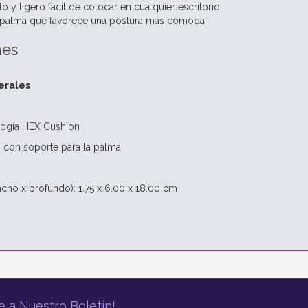
 y ligero fácil de colocar en cualquier escritorio
a palma que favorece una postura más cómoda
nes
erales
ología HEX Cushion
con soporte para la palma
ncho x profundo): 1.75 x 6.00 x 18.00 cm
e a Nuestro Boletín!