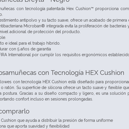
muñecas con tecnología patentada Hex Cushion™ proporciona comodi
o.
vestimiento antipolvo y su tacto suave, ofrece un acabado de primer
tibacteriana Microban® integrada evita la proliferación de bacterias y 
nivel adicional de protección del producto.
ble.
to e ideal para el trabajo híbrido.
urar con 5 años de garantía
 FIRA International por cumplir los requisitos ergonómicos estableci
osamuñecas con Tecnología HEX Cushion
lowes con tecnología HEX Cushion está diseñado para proporciona
 o ratón. Su superficie de silicona ofrece un tacto suave y flexible 
la postura. Gracias a su diseño compacto y ligero, es una solución p
portando confort incluso en sesiones prolongadas.
 comprarlo
Cushion que ayuda a distribuir la presión de forma uniforme
cona que aporta suavidad y flexibilidad