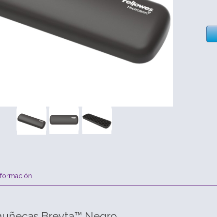
nformación
muñecas Breyta™ Negro