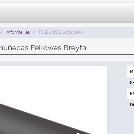
Alfombrillas
FELLOWES 100142565
muñecas Fellowes Breyta
M
P
E
D