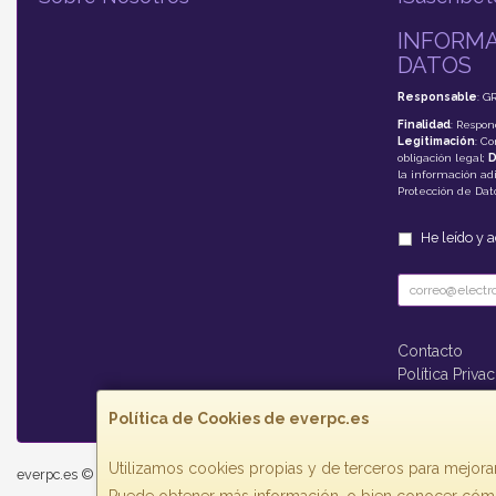
INFORMA
DATOS
Responsable
: G
Finalidad
: Respon
Legitimación
: C
obligación legal;
D
la información adi
Protección de Da
He leído y 
Contacto
Política Priva
Formas de P
Política de Cookies de everpc.es
Utilizamos cookies propias y de terceros para mejorar
everpc.es © 2026