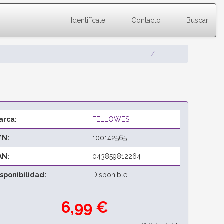
Identifícate
Contacto
Buscar
arca:
FELLOWES
/N:
100142565
AN:
043859812264
isponibilidad:
Disponible
6,99 €