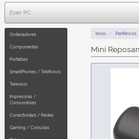
Ever PC
Inicio
Periféricos
Ordenadores
Componentes
Mini Reposa
Portátiles
SmartPhones / Teléfonos
Televisor
Impresoras /
Consumibles
Conectividad / Redes
Gaming / Consolas