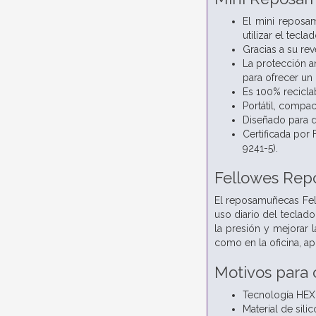
El mini reposa
utilizar el teclad
Gracias a su re
La protección an
para ofrecer un 
Es 100% recicla
Portátil, compac
Diseñado para d
Certificada por
9241-5).
Fellowes Rep
El reposamuñecas Fel
uso diario del teclado
la presión y mejorar 
como en la oficina, a
Motivos para
Tecnología HEX 
Material de sili