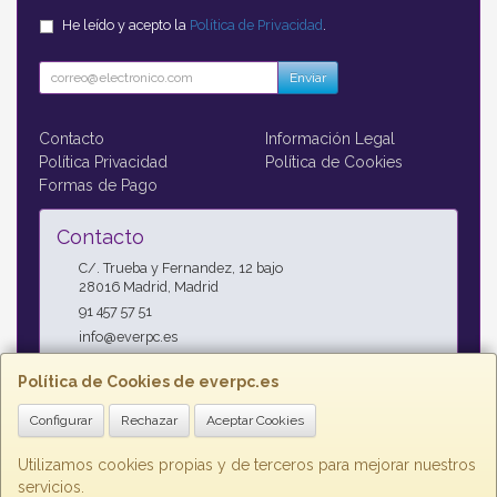
He leído y acepto la
Política de Privacidad
.
Enviar
Contacto
Información Legal
Política Privacidad
Política de Cookies
Formas de Pago
Contacto
C/. Trueba y Fernandez, 12 bajo
28016
Madrid
,
Madrid
91 457 57 51
info@everpc.es
Política de Cookies de everpc.es
Horario
Configurar
Rechazar
Aceptar Cookies
Horario continuo : Lunes a Jueves 09:00h - 19:00h, Viernes
09:00h - 14:00h
Utilizamos cookies propias y de terceros para mejorar nuestros
servicios.