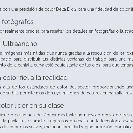
a con una precisión de color Delta E < 2 para una fidelidad de color lí
 fotógrafos
 realmente precisa para resaltar los detalles en fotografías o ilustrac
n Ultraancho
 e imágenes más nítidas que nunca gracias a la resolución de 3440x14
acio para distribuir tus distintas ventanas de trabajo para una m
to de la pantalla curva esté equidistante de tus ojos, para que teng
color fiel a la realidad
allá de los estándares de color del sector, proporcionando un
de 10 bits permite más de 1.070 millones de colores en pantalla, res
olor líder en su clase
viene precalibrada de fábrica mediante un nuevo proceso de tres es
n, la pantalla se somete a rigurosas pruebas con la tecnología av
s de color más suaves, mejor uniformidad y gran precisión cromática 