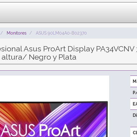
Monitores
ASUS 90LM04A0-B02370
esional Asus ProArt Display PA34VCN
altura/ Negro y Plata
M
P
E
D
C