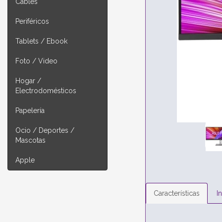
Cables
Periféricos
Tablets / Ebook
Foto / Video
Hogar /
Electrodomésticos
Papelería
Ocio / Deportes /
Mascotas
Apple
Características
I