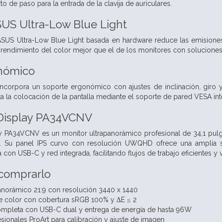
o de paso para la entrada de la clavija de auriculares.
SUS Ultra-Low Blue Light
SUS Ultra-Low Blue Light basada en hardware reduce las emisiones 
rendimiento del color mejor que el de los monitores con soluciones 
nómico
incorpora un soporte ergonómico con ajustes de inclinación, giro 
lita la colocación de la pantalla mediante el soporte de pared VESA int
Display PA34VCNV
ay PA34VCNV es un monitor ultrapanorámico profesional de 34,1 pul
. Su panel IPS curvo con resolución UWQHD ofrece una amplia su
con USB-C y red integrada, facilitando flujos de trabajo eficientes y v
 comprarlo
panorámico 21:9 con resolución 3440 x 1440
de color con cobertura sRGB 100% y ΔE ≤ 2
ompleta con USB-C dual y entrega de energía de hasta 96W
sionales ProArt para calibración y ajuste de imagen