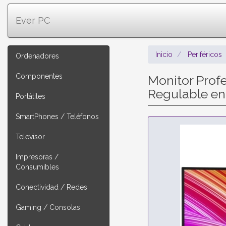
Ever PC
Inicio
Periféricos
Ordenadores
Componentes
Monitor Prof
Regulable en 
Portátiles
SmartPhones / Teléfonos
Televisor
Impresoras /
Consumibles
Conectividad / Redes
Gaming / Consolas