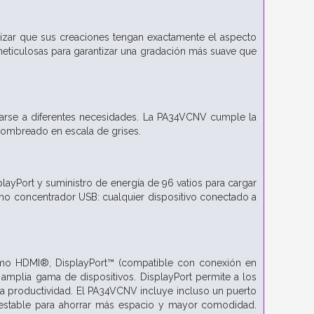
ntizar que sus creaciones tengan exactamente el aspecto
eticulosas para garantizar una gradación más suave que
tarse a diferentes necesidades. La PA34VCNV cumple la
 sombreado en escala de grises.
layPort y suministro de energía de 96 vatios para cargar
omo concentrador USB: cualquier dispositivo conectado a
como HDMI®, DisplayPort™ (compatible con conexión en
amplia gama de dispositivos. DisplayPort permite a los
la productividad. El PA34VCNV incluye incluso un puerto
t estable para ahorrar más espacio y mayor comodidad.