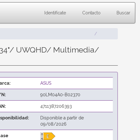
Identifícate
Contacto
Buscar
V 34"/ UWQHD/ Multimedia/
arca:
ASUS
/N:
90LM04A0-B02370
AN:
4711387206393
isponibilidad:
Disponible a partir de
09/08/2026
lase