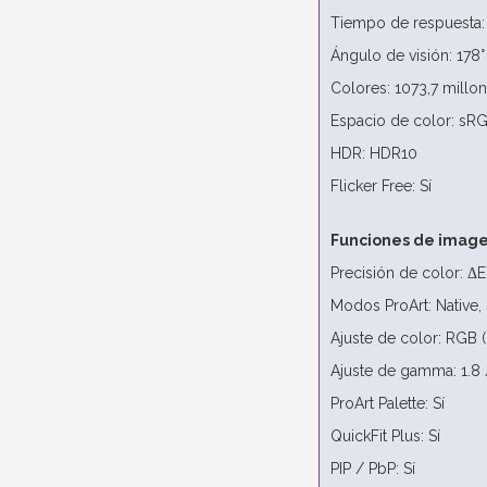
Tiempo de respuesta:
Ángulo de visión: 178° 
Colores: 1073,7 millo
Espacio de color: sR
HDR: HDR10
Flicker Free: Sí
Funciones de imag
Precisión de color: ΔE
Modos ProArt: Native,
Ajuste de color: RGB (
Ajuste de gamma: 1.8 /
ProArt Palette: Sí
QuickFit Plus: Sí
PIP / PbP: Sí