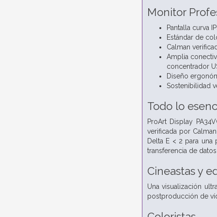
Monitor Profe
Pantalla curva 
Estándar de col
Calman verificad
Amplia conectiv
concentrador US
Diseño ergonómi
Sostenibilidad 
Todo lo esenci
ProArt Display PA34V
verificada por Calma
Delta E < 2 para una 
transferencia de dato
Cineastas y e
Una visualización ult
postproducción de víd
Coloristas