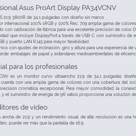
sional Asus ProArt Display PA34VCNV
IPS 21:9 3800R de 34,1 pulgadas con diseño sin marco
or internacional 100% sRGB y 100% Rec. 709 amplia gama de colore
o con calibración de fábrica para una excelente precisión de color D
idad que incluye DisplayPort a través de USB-C con suministro de 
B y puerto LAN RJ45 para mayor flexibilidad
co con ajustes de inclinación, giro y altura para una experiencia de
verde: embalajes de papel y estándares medioambientales de eficienc
al para los profesionales
CNV es un monitor curvo ultraancho 21:9 de 34,1 pulgadas diseñad
n cuenta con una amplia gama de colores con una cobertura del 100
precisión cromática excepcional. Para mayor comodidad, la conexió
s, y el suministro de energía de 96 vatios proporciona una solución 
ditores de vídeo
ra ancha de 21:9 y un rendimiento visual de alta resolución es una h
eo, puede ver más que la pantalla de 16:9.