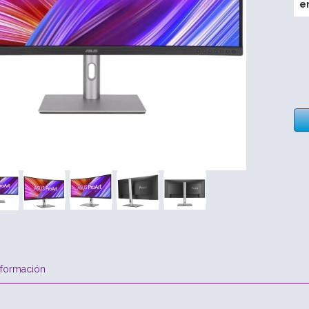
e
nformación