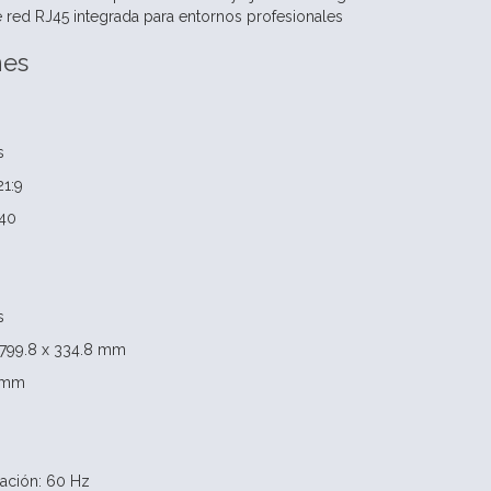
 red RJ45 integrada para entornos profesionales
nes
s
21:9
440
s
: 799.8 x 334.8 mm
5 mm
zación: 60 Hz