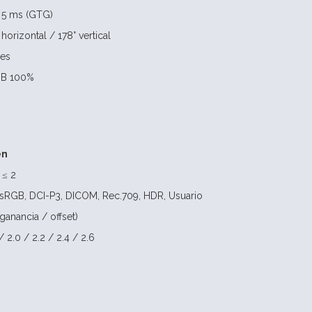
 5 ms (GTG)
horizontal / 178° vertical
nes
GB 100%
en
 ≤ 2
 sRGB, DCI-P3, DICOM, Rec.709, HDR, Usuario
ganancia / offset)
 2.0 / 2.2 / 2.4 / 2.6