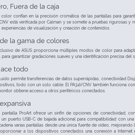
ro,
Fuera de la caja
 color confían en la precisión cromática de las pantallas para gara
NV está verificada por Calman y se somete a pruebas rigurosas y m
 experiencias de visualización y creación de contenidos.
 de la gama de colores
exclusivo de ASUS proporciona múltiples modos de color para adap
para garantizar gradaciones suaves y una identificación precisa del
hace todo
uido permite transferencias de datos superrápidas, conectividad Disp
spositivos, todo con un solo cable. El PA34VCNV también funciona c
onitor obtiene acceso a otros periféricos conectados.
 expansiva
pantalla ProArt ofrece un sinfín de opciones de conectividad, 
 un puerto USB-C de bajada adicional para compatibilidad con una 
cadena varias pantallas desde una única fuente de vídeo, mejorando 
roporcionar a los dispositivos conectados una conexión a Interne