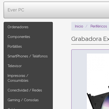
Ever PC
Inicio
Periféricos
Ordenadores
Componentes
Grabadora E
Portátiles
SmartPhones / Teléfonos
Televisor
Impresoras /
Consumibles
Conectividad / Redes
Gaming / Consolas