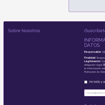
Sobre Nosotros
¡Suscríbet
INFORMA
DATOS
Responsable
: G
Finalidad
: Respon
Legitimación
: C
obligación legal;
D
la información adi
Protección de Da
He leído y 