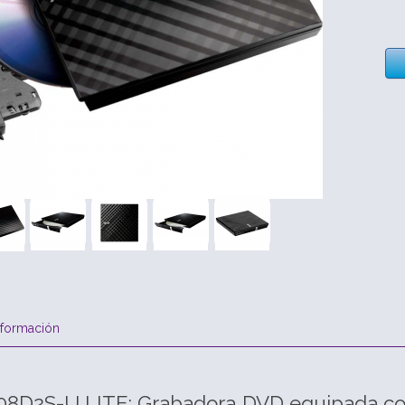
nformación
D2S-U LITE: Grabadora DVD equipada con 