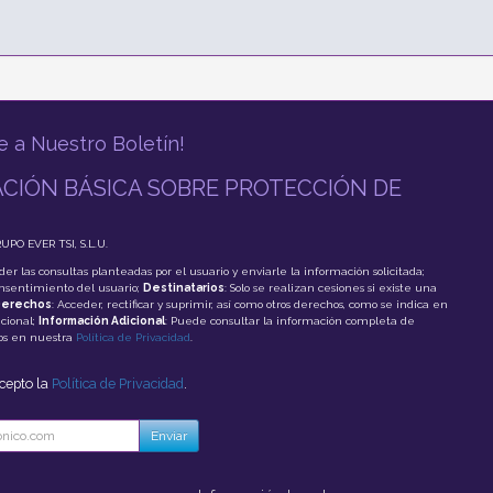
e a Nuestro Boletín!
CIÓN BÁSICA SOBRE PROTECCIÓN DE
RUPO EVER TSI, S.L.U.
der las consultas planteadas por el usuario y enviarle la información solicitada;
onsentimiento del usuario;
Destinatarios
: Solo se realizan cesiones si existe una
erechos
: Acceder, rectificar y suprimir, así como otros derechos, como se indica en
cional;
Información Adicional
: Puede consultar la información completa de
tos en nuestra
Política de Privacidad
.
acepto la
Política de Privacidad
.
Enviar