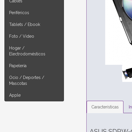
Cables
Periféricos
Tablets / Ebook
Foto / Video
Hogar /
Electrodomésticos
Papelería
Ocio / Deportes /
Mascotas
Apple
Características
I
ASUS SDRW-08