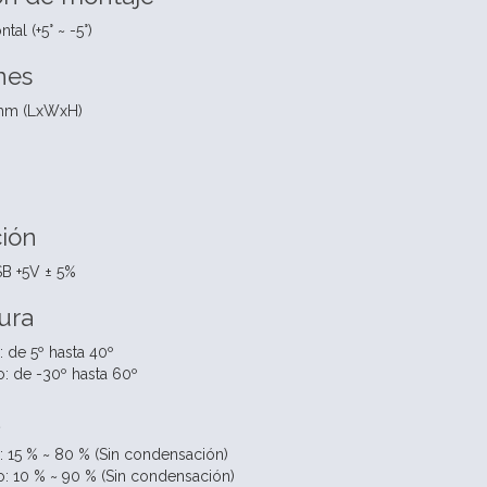
tal (+5° ~ -5°)
nes
 mm (LxWxH)
ión
SB +5V ± 5%
ura
 de 5º hasta 40º
: de -30º hasta 60º
d
 15 % ~ 80 % (Sin condensación)
: 10 % ~ 90 % (Sin condensación)