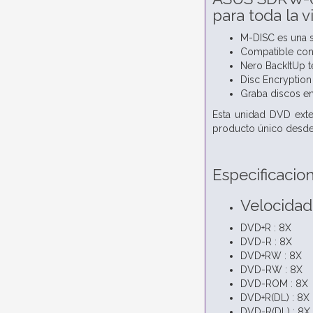
para toda la 
M-DISC es una s
Compatible co
Nero BackItUp t
Disc Encryption
Graba discos en
Esta unidad DVD exter
producto único desde 
Especificacio
Velocidad
DVD+R : 8X
DVD-R : 8X
DVD+RW : 8X
DVD-RW : 8X
DVD-ROM : 8X
DVD+R(DL) : 8X
DVD-R(DL) : 8X