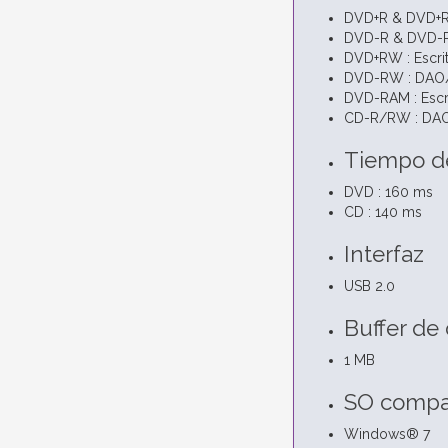
DVD+R & DVD+R (
DVD-R & DVD-R(
DVD+RW : Escrit
DVD-RW : DAO/So
DVD-RAM : Escri
CD-R/RW : DAO
Tiempo d
DVD : 160 ms
CD : 140 ms
Interfaz
USB 2.0
Buffer de
1 MB
SO compa
Windows® 7