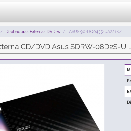
Grabadoras Externas DVDrw
ASUS 90-DQ0435-UA221KZ
xterna CD/DVD Asus SDRW-08D2S-U L
M
P
E
D