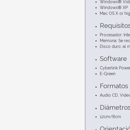
Windows® Vist
Windows® XP
Mac OS X or hi
Requisito
Procesador: Int
Memoria: Se re
Disco duro: al
Software
Cyberlink Powe
E-Green
Formatos 
Audio CD, Vide
Diámetros
12cm/8cm
Orientaci