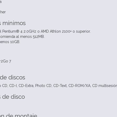
a
gher
s mínimos
el Pentium® 4 2.0GHz o AMD Athlon 2100+ o superior.
comienda al menos 512MB.
 menos 10GB.
r2Go 7
de discos
o CD, CD-I, CD-Extra, Photo CD, CD-Text, CD-ROM/XA, CD multisesió
 de disco
ón de montaje