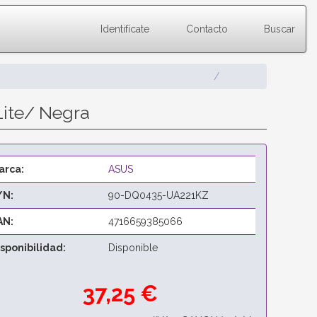
Identifícate
Contacto
Buscar
ite/ Negra
arca:
ASUS
/N:
90-DQ0435-UA221KZ
AN:
4716659385066
isponibilidad:
Disponible
37,25 €