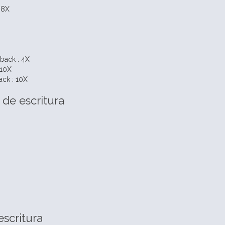
 8X
back : 4X
 10X
ck : 10X
 de escritura
scritura