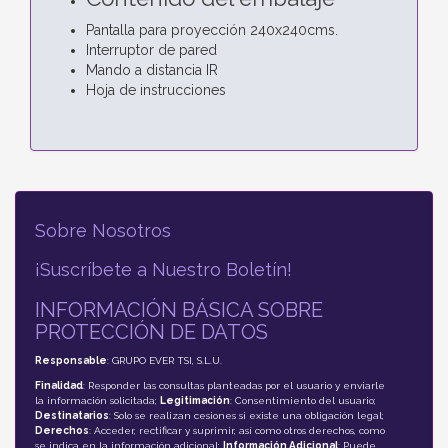
Pantalla para proyección 240x240cms.
Interruptor de pared
Mando a distancia IR
Hoja de instrucciones
Sobre Nosotros
¡Suscríbete a Nuestro Boletín!
INFORMACIÓN BÁSICA SOBRE
PROTECCIÓN DE DATOS
Responsable
: GRUPO EVER TSI, S.L.U.
Finalidad
: Responder las consultas planteadas por el usuario y enviarle
la información solicitada;
Legitimación
: Consentimiento del usuario;
Destinatarios
: Solo se realizan cesiones si existe una obligación legal;
Derechos
: Acceder, rectificar y suprimir, así como otros derechos, como
se indica en la información adicional;
Información Adicional
: Puede