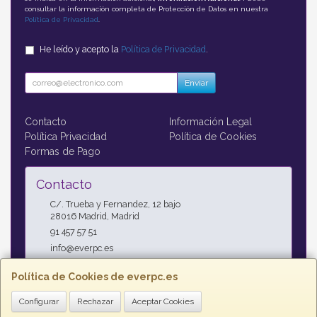
consultar la información completa de Protección de Datos en nuestra
Política de Privacidad
.
He leído y acepto la
Política de Privacidad
.
Enviar
Contacto
Información Legal
Política Privacidad
Política de Cookies
Formas de Pago
Contacto
C/. Trueba y Fernandez, 12 bajo
28016
Madrid
,
Madrid
91 457 57 51
info@everpc.es
Política de Cookies de everpc.es
Horario
Configurar
Rechazar
Aceptar Cookies
Horario continuo : Lunes a Jueves 09:00h - 19:00h, Viernes