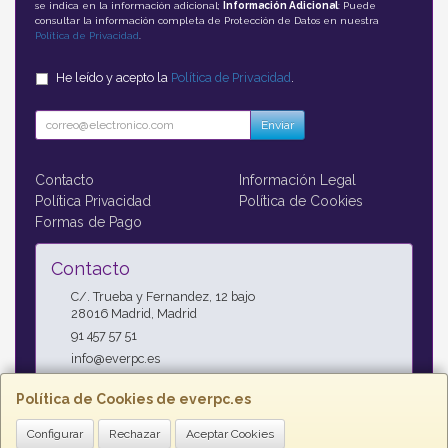
se indica en la información adicional;
Información Adicional
: Puede
consultar la información completa de Protección de Datos en nuestra
Política de Privacidad
.
He leído y acepto la
Política de Privacidad
.
Enviar
Contacto
Información Legal
Política Privacidad
Política de Cookies
Formas de Pago
Contacto
C/. Trueba y Fernandez, 12 bajo
28016
Madrid
,
Madrid
91 457 57 51
info@everpc.es
Política de Cookies de everpc.es
Horario
Configurar
Rechazar
Aceptar Cookies