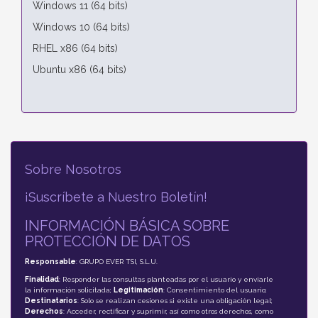
Windows 11 (64 bits)
Windows 10 (64 bits)
RHEL x86 (64 bits)
Ubuntu x86 (64 bits)
Sobre Nosotros
¡Suscríbete a Nuestro Boletín!
INFORMACIÓN BÁSICA SOBRE
PROTECCIÓN DE DATOS
Responsable
: GRUPO EVER TSI, S.L.U.
Finalidad
: Responder las consultas planteadas por el usuario y enviarle
la información solicitada;
Legitimación
: Consentimiento del usuario;
Destinatarios
: Solo se realizan cesiones si existe una obligación legal;
Derechos
: Acceder, rectificar y suprimir, así como otros derechos, como