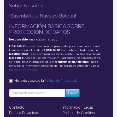
Sobre Nosotros
¡Suscríbete a Nuestro Boletín!
INFORMACIÓN BÁSICA SOBRE
PROTECCIÓN DE DATOS
Responsable
: GRUPO EVER TSI, S.L.U.
Finalidad
: Responder las consultas planteadas por el usuario y enviarle
la información solicitada;
Legitimación
: Consentimiento del usuario;
Destinatarios
: Solo se realizan cesiones si existe una obligación legal;
Derechos
: Acceder, rectificar y suprimir, así como otros derechos, como
se indica en la información adicional;
Información Adicional
: Puede
consultar la información completa de Protección de Datos en nuestra
Política de Privacidad
.
He leído y acepto la
Política de Privacidad
.
Enviar
Contacto
Información Legal
Política Privacidad
Política de Cookies