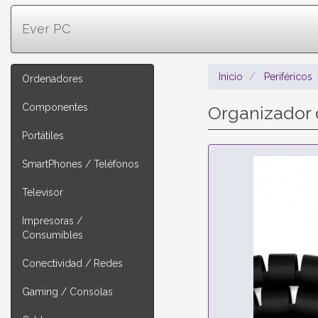
Ever PC
Inicio
Periféricos
Ordenadores
Componentes
Organizador 
Portátiles
SmartPhones / Teléfonos
Televisor
Impresoras /
Consumibles
Conectividad / Redes
Gaming / Consolas