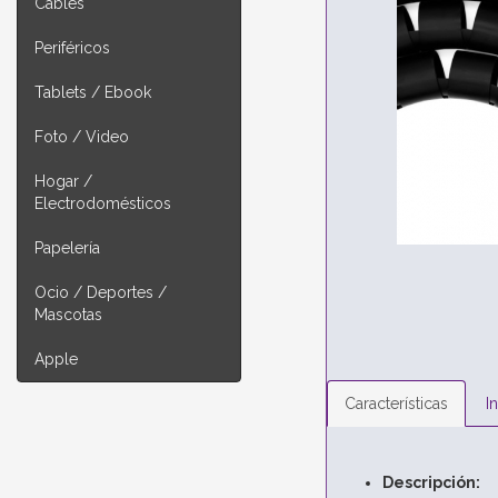
Cables
Periféricos
Tablets / Ebook
Foto / Video
Hogar /
Electrodomésticos
Papelería
Ocio / Deportes /
Mascotas
Apple
Características
I
Descripción: