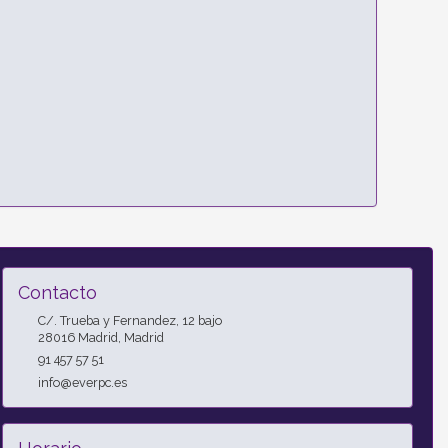
Contacto
C/. Trueba y Fernandez, 12 bajo
28016
Madrid
,
Madrid
91 457 57 51
info@everpc.es