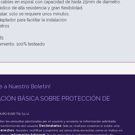
cables en espiral con capacidad de hasta 25mm de diámetro.
stico de alta resistencia y gran flexibilidad.
talar, solo se requiere unos minutos.
aptador para facilitar la instalación
etros
HS
amiento: 100% testeado
e a Nuestro Boletín!
CIÓN BÁSICA SOBRE PROTECCIÓN DE
RUPO EVER TSI, S.L.U.
der las consultas planteadas por el usuario y enviarle la información solicitada;
onsentimiento del usuario;
Destinatarios
: Solo se realizan cesiones si existe una
erechos
: Acceder, rectificar y suprimir, así como otros derechos, como se indica en
cional;
Información Adicional
: Puede consultar la información completa de