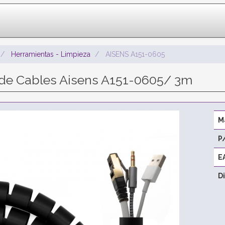
Herramientas - Limpieza
AISENS A151-0605
de Cables Aisens A151-0605/ 3m
M
P
E
D