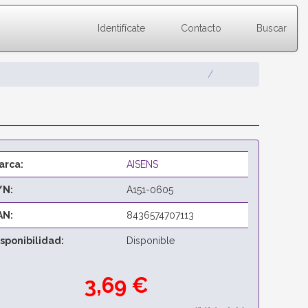
Identifícate
Contacto
Buscar
arca:
AISENS
/N:
A151-0605
AN:
8436574707113
isponibilidad:
Disponible
3,69 €