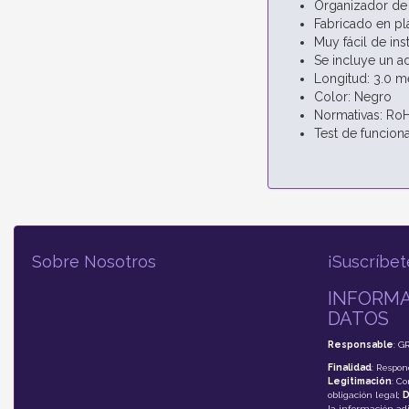
Organizador de 
Fabricado en plá
Muy fácil de ins
Se incluye un ad
Longitud: 3.0 m
Color: Negro
Normativas: Ro
Test de funcion
Sobre Nosotros
¡Suscríbet
INFORMA
DATOS
Responsable
: G
Finalidad
: Respon
Legitimación
: C
obligación legal;
D
la información adi