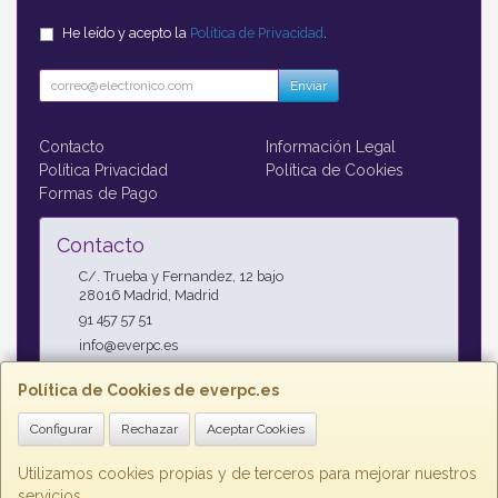
He leído y acepto la
Política de Privacidad
.
Enviar
Contacto
Información Legal
Política Privacidad
Política de Cookies
Formas de Pago
Contacto
C/. Trueba y Fernandez, 12 bajo
28016
Madrid
,
Madrid
91 457 57 51
info@everpc.es
Política de Cookies de everpc.es
Horario
Configurar
Rechazar
Aceptar Cookies
Horario continuo : Lunes a Jueves 09:00h - 19:00h, Viernes
09:00h - 14:00h
Utilizamos cookies propias y de terceros para mejorar nuestros
servicios.