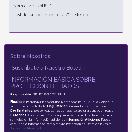
Normativas: RoHS, CE
Test de funcionamiento: 100% testeado
Sobre Nosotros
¡Suscríbete a Nuestro Boletín!
INFORMACIÓN BÁSICA SOBRE
PROTECCIÓN DE DATOS
Responsable
: GRUPO EVER TSI, S.L.U.
Finalidad
: Responder las consultas planteadas por el usuario y enviarle
la información solicitada;
Legitimación
: Consentimiento del usuario;
Destinatarios
: Solo se realizan cesiones si existe una obligación legal;
Derechos
: Acceder, rectificar y suprimir, así como otros derechos, como
se indica en la información adicional;
Información Adicional
: Puede
consultar la información completa de Protección de Datos en nuestra
Política de Privacidad
.