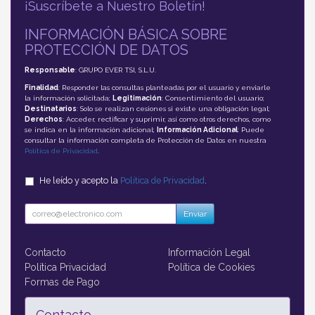
¡Suscríbete a Nuestro Boletín!
INFORMACIÓN BÁSICA SOBRE
PROTECCIÓN DE DATOS
Responsable
: GRUPO EVER TSI, S.L.U.
Finalidad
: Responder las consultas planteadas por el usuario y enviarle
la información solicitada;
Legitimación
: Consentimiento del usuario;
Destinatarios
: Solo se realizan cesiones si existe una obligación legal;
Derechos
: Acceder, rectificar y suprimir, así como otros derechos, como
se indica en la información adicional;
Información Adicional
: Puede
consultar la información completa de Protección de Datos en nuestra
Política de Privacidad
.
He leído y acepto la
Política de Privacidad
.
Enviar
Contacto
Información Legal
Política Privacidad
Política de Cookies
Formas de Pago
Contacto